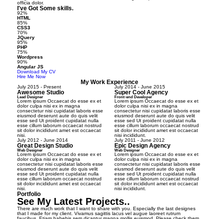
officia dolor.
I've Got Some skills.
92%
HTML
85%
CSS3
70%
JQuery
95%
PHP
75%
Wordpress
90%
Angular JS
Download My CV
Hire Me Now
My Work Experience
July 2015 - Present
July 2014 - June 2015
Awesome Studio
Super Cool Agency
Lead Designer
Front-end Developer
Lorem ipsum Occaecat do esse ex et
Lorem ipsum Occaecat do esse ex et
dolor culpa nisi ex in magna
dolor culpa nisi ex in magna
consectetur nisi cupidatat laboris esse
consectetur nisi cupidatat laboris esse
eiusmod deserunt aute do quis velit
eiusmod deserunt aute do quis velit
esse sed Ut proident cupidatat nulla
esse sed Ut proident cupidatat nulla
esse cillum laborum occaecat nostrud
esse cillum laborum occaecat nostrud
sit dolor incididunt amet est occaecat
sit dolor incididunt amet est occaecat
nisi.
nisi incididunt.
July 2012 - June 2014
July 2011 - June 2012
Great Design Studio
Epic Design Agency
Web Designer
Web Designer
Lorem ipsum Occaecat do esse ex et
Lorem ipsum Occaecat do esse ex et
dolor culpa nisi ex in magna
dolor culpa nisi ex in magna
consectetur nisi cupidatat laboris esse
consectetur nisi cupidatat laboris esse
eiusmod deserunt aute do quis velit
eiusmod deserunt aute do quis velit
esse sed Ut proident cupidatat nulla
esse sed Ut proident cupidatat nulla
esse cillum laborum occaecat nostrud
esse cillum laborum occaecat nostrud
sit dolor incididunt amet est occaecat
sit dolor incididunt amet est occaecat
nisi.
nisi incididunt.
Portfolio
See My Latest Projects..
There are much work that I want to share with you. Especially the last designes
that I made for my client. Vivamus sagittis lacus vel augue laoreet rutrum
faucibus. Etiam habebis sem dicantur magna mollis euismod. Please check them