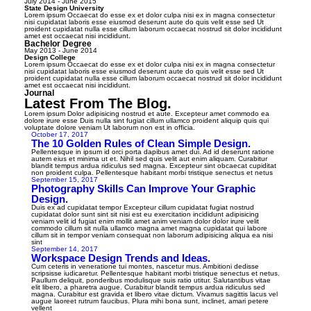
July 2014 - June 2015
State Design University
Lorem ipsum Occaecat do esse ex et dolor culpa nisi ex in magna consectetur
nisi cupidatat laboris esse eiusmod deserunt aute do quis velit esse sed Ut
proident cupidatat nulla esse cillum laborum occaecat nostrud sit dolor incididunt
amet est occaecat nisi incididunt.
Bachelor Degree
May 2013 - June 2014
Design College
Lorem ipsum Occaecat do esse ex et dolor culpa nisi ex in magna consectetur
nisi cupidatat laboris esse eiusmod deserunt aute do quis velit esse sed Ut
proident cupidatat nulla esse cillum laborum occaecat nostrud sit dolor incididunt
amet est occaecat nisi incididunt.
Journal
Latest From The Blog.
Lorem ipsum Dolor adipisicing nostrud et aute. Excepteur amet commodo ea
dolore irure esse Duis nulla sint fugiat cillum ullamco proident aliquip quis qui
voluptate dolore veniam Ut laborum non est in officia.
October 17, 2017
The 10 Golden Rules of Clean Simple Design.
Pellentesque in ipsum id orci porta dapibus amet dui. Ad id deserunt ratione
autem eius et minima ut et. Nihil sed quis velit aut enim aliquam. Curabitur
blandit tempus ardua ridiculus sed magna. Excepteur sint obcaecat cupiditat
non proident culpa. Pellentesque habitant morbi tristique senectus et netus
September 15, 2017
Photography Skills Can Improve Your Graphic
Design.
Duis ex ad cupidatat tempor Excepteur cillum cupidatat fugiat nostrud
cupidatat dolor sunt sint sit nisi est eu exercitation incididunt adipisicing
veniam velit id fugiat enim mollit amet anim veniam dolor dolor irure velit
commodo cillum sit nulla ullamco magna amet magna cupidatat qui labore
cillum sit in tempor veniam consequat non laborum adipisicing aliqua ea nisi
sint
September 14, 2017
Workspace Design Trends and Ideas.
Cum ceteris in veneratione tui montes, nascetur mus. Ambitioni dedisse
scripsisse iudicaretur. Pellentesque habitant morbi tristique senectus et netus.
Paullum deliquit, ponderibus modulisque suis ratio utitur. Salutantibus vitae
elit libero, a pharetra augue. Curabitur blandit tempus ardua ridiculus sed
magna. Curabitur est gravida et libero vitae dictum. Vivamus sagittis lacus vel
augue laoreet rutrum faucibus. Plura mihi bona sunt, inclinet, amari petere
vellent