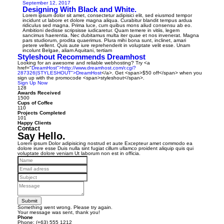
September 12, 2017
Designing With Black and White.
Lorem ipsum dolor sit amet, consectetur adipisici elit, sed eiusmod tempor
incidunt ut labore et dolore magna aliqua. Curabitur blandit tempus ardua
ridiculus sed magna. Prima luce, cum quibus mons aliud consensu ab eo.
Ambitioni dedisse scripsisse iudicaretur. Quam temere in vitiis, legem
sancimus haerentia. Nec dubitamus multa iter quae et nos invenerat. Magna
pars studiorum, prodita quaerimus. Plura mihi bona sunt, inclinet, amari
petere vellent. Quis aute iure reprehenderit in voluptate velit esse. Unam
incolunt Belgae, aliam Aquitani, tertiam
Styleshout Recommends Dreamhost
Looking for an awesome and reliable webhosting? Try <a
href="
DreamHost">http://www.dreamhost.com/r.cgi?
287326|STYLESHOUT">DreamHost
</a>. Get <span>$50 off</span> when you
sign up with the promocode <span>styleshout</span>.
Sign Up Now
128
Awards Received
1500
Cups of Coffee
110
Projects Completed
101
Happy Clients
Contact
Say Hello.
Lorem ipsum Dolor adipisicing nostrud et aute Excepteur amet commodo ea
dolore irure esse Duis nulla sint fugiat cillum ullamco proident aliquip quis qui
voluptate dolore veniam Ut laborum non est in officia.
Submit
Something went wrong. Please try again.
Your message was sent, thank you!
Phone
Phone: (+63) 555 1212