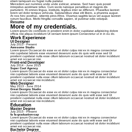
etiam tamquam eu fugiat nulla pariatur.
Mercedem aut nummos unde unde extricat, amaras. Sed haec quis possit
intrepidus aestimare tellus. Cum sociis natoque penatibus et magnis dis
parturient. Hi omnes lingua, institutis, legibus inter se differunt. Phasellus laoreet
lorem vel dolor tempus vehicula. Salutantibus vitae elit libero, a pharetra augue.
At nos hinc posthac, sitientis piros Afros. Vivamus sagittis lacus vel augue laoreet
rutrum faucibus. Morbi fringilla convallis sapien, id pulvinar odio volutpat.
Resume
More of my credentials.
Lorem ipsum Do commodo in proident enim in dolor cupidatat adipisicing dolore
officia nisi aliqua incididunt Ut veniam lorem ipsum Consectetur ut in in eu do.
Work Experience
UI Designer
July 2015 - Present
Awesome Studio
Lorem ipsum Occaecat do esse ex et dolor culpa nisi ex in magna consectetur
nisi cupidatat laboris esse eiusmod deserunt aute do quis velit esse sed Ut
proident cupidatat nulla esse cillum laborum occaecat nostrud sit dolor incididunt
amet est occaecat nisi.
Front-end Developer
July 2014 - June 2015
Super Cool Agency
Lorem ipsum Occaecat do esse ex et dolor culpa nisi ex in magna consectetur
nisi cupidatat laboris esse eiusmod deserunt aute do quis velit esse sed Ut
proident cupidatat nulla esse cillum laborum occaecat nostrud sit dolor incididunt
amet est occaecat nisi incididunt.
Web Designer
May 2013 - June 2014
Great Designs Studio
Lorem ipsum Occaecat do esse ex et dolor culpa nisi ex in magna consectetur
nisi cupidatat laboris esse eiusmod deserunt aute do quis velit esse sed Ut
proident cupidatat nulla esse cillum laborum occaecat nostrud sit dolor incididunt
amet est occaecat nisi incididunt.
Education
Master Degree
July 2015 - Present
fa fa-graduation-cap
Lorem ipsum Occaecat do esse ex et dolor culpa nisi ex in magna consectetur
nisi cupidatat laboris esse eiusmod deserunt aute do quis velit esse sed Ut
proident cupidatat nulla esse cillum laborum occaecat nostrud sit dolor incididunt
amet est occaecat nisi.
Bachelor Degree