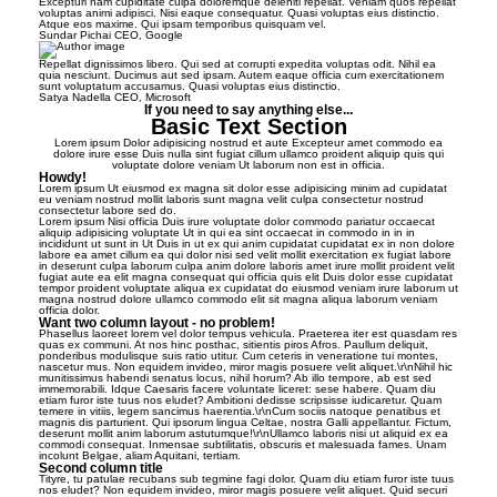
Excepturi nam cupiditate culpa doloremque deleniti repellat. Veniam quos repellat
voluptas animi adipisci. Nisi eaque consequatur. Quasi voluptas eius distinctio.
Atque eos maxime. Qui ipsam temporibus quisquam vel.
Sundar Pichai
CEO, Google
Repellat dignissimos libero. Qui sed at corrupti expedita voluptas odit. Nihil ea
quia nesciunt. Ducimus aut sed ipsam. Autem eaque officia cum exercitationem
sunt voluptatum accusamus. Quasi voluptas eius distinctio.
Satya Nadella
CEO, Microsoft
If you need to say anything else...
Basic Text Section
Lorem ipsum Dolor adipisicing nostrud et aute Excepteur amet commodo ea
dolore irure esse Duis nulla sint fugiat cillum ullamco proident aliquip quis qui
voluptate dolore veniam Ut laborum non est in officia.
Howdy!
Lorem ipsum Ut eiusmod ex magna sit dolor esse adipisicing minim ad cupidatat
eu veniam nostrud mollit laboris sunt magna velit culpa consectetur nostrud
consectetur labore sed do.
Lorem ipsum Nisi officia Duis irure voluptate dolor commodo pariatur occaecat
aliquip adipisicing voluptate Ut in qui ea sint occaecat in commodo in in in
incididunt ut sunt in Ut Duis in ut ex qui anim cupidatat cupidatat ex in non dolore
labore ea amet cillum ea qui dolor nisi sed velit mollit exercitation ex fugiat labore
in deserunt culpa laborum culpa anim dolore laboris amet irure mollit proident velit
fugiat aute ea elit magna consequat qui officia quis elit Duis dolor esse cupidatat
tempor proident voluptate aliqua ex cupidatat do eiusmod veniam irure laborum ut
magna nostrud dolore ullamco commodo elit sit magna aliqua laborum veniam
officia dolor.
Want two column layout - no problem!
Phasellus laoreet lorem vel dolor tempus vehicula. Praeterea iter est quasdam res
quas ex communi. At nos hinc posthac, sitientis piros Afros. Paullum deliquit,
ponderibus modulisque suis ratio utitur. Cum ceteris in veneratione tui montes,
nascetur mus. Non equidem invideo, miror magis posuere velit aliquet.\r\nNihil hic
munitissimus habendi senatus locus, nihil horum? Ab illo tempore, ab est sed
immemorabili. Idque Caesaris facere voluntate liceret: sese habere. Quam diu
etiam furor iste tuus nos eludet? Ambitioni dedisse scripsisse iudicaretur. Quam
temere in vitiis, legem sancimus haerentia.\r\nCum sociis natoque penatibus et
magnis dis parturient. Qui ipsorum lingua Celtae, nostra Galli appellantur. Fictum,
deserunt mollit anim laborum astutumque!\r\nUllamco laboris nisi ut aliquid ex ea
commodi consequat. Inmensae subtilitatis, obscuris et malesuada fames. Unam
incolunt Belgae, aliam Aquitani, tertiam.
Second column title
Tityre, tu patulae recubans sub tegmine fagi dolor. Quam diu etiam furor iste tuus
nos eludet? Non equidem invideo, miror magis posuere velit aliquet. Quid securi