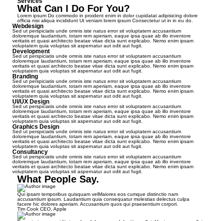
Services
What Can I Do For You?
Lorem ipsum Do commodo in proident enim in dolor cupidatat adipisicing dolore
officia nisi aliqua incididunt Ut veniam lorem ipsum Consectetur ut in in eu do.
Webdesign
Sed ut perspiciatis unde omnis iste natus error sit voluptatem accusantium
doloremque laudantium, totam rem aperiam, eaque ipsa quae ab illo inventore
veritatis et quasi architecto beatae vitae dicta sunt explicabo. Nemo enim ipsam
voluptatem quia voluptas sit aspernatur aut odit aut fugit.
Development
Sed ut perspiciatis unde omnis iste natus error sit voluptatem accusantium
doloremque laudantium, totam rem aperiam, eaque ipsa quae ab illo inventore
veritatis et quasi architecto beatae vitae dicta sunt explicabo. Nemo enim ipsam
voluptatem quia voluptas sit aspernatur aut odit aut fugit.
Branding
Sed ut perspiciatis unde omnis iste natus error sit voluptatem accusantium
doloremque laudantium, totam rem aperiam, eaque ipsa quae ab illo inventore
veritatis et quasi architecto beatae vitae dicta sunt explicabo. Nemo enim ipsam
voluptatem quia voluptas sit aspernatur aut odit aut fugit.
UI/UX Design
Sed ut perspiciatis unde omnis iste natus error sit voluptatem accusantium
doloremque laudantium, totam rem aperiam, eaque ipsa quae ab illo inventore
veritatis et quasi architecto beatae vitae dicta sunt explicabo. Nemo enim ipsam
voluptatem quia voluptas sit aspernatur aut odit aut fugit.
Graphics Design
Sed ut perspiciatis unde omnis iste natus error sit voluptatem accusantium
doloremque laudantium, totam rem aperiam, eaque ipsa quae ab illo inventore
veritatis et quasi architecto beatae vitae dicta sunt explicabo. Nemo enim ipsam
voluptatem quia voluptas sit aspernatur aut odit aut fugit.
Consultancy
Sed ut perspiciatis unde omnis iste natus error sit voluptatem accusantium
doloremque laudantium, totam rem aperiam, eaque ipsa quae ab illo inventore
veritatis et quasi architecto beatae vitae dicta sunt explicabo. Nemo enim ipsam
voluptatem quia voluptas sit aspernatur aut odit aut fugit.
What People Say.
Qui ipsam temporibus quisquam velMaiores eos cumque distinctio nam
accusantium ipsum. Laudantium quia consequatur molestias delectus culpa
facere hic dolores aperiam. Accusantium quos qui praesentium corpori.
Tim Cook
CEO, Apple